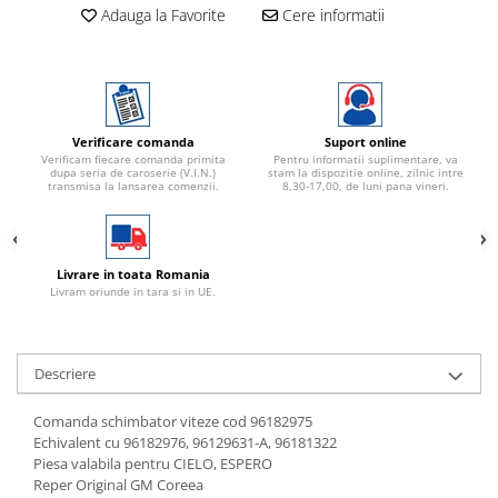
Adauga la Favorite
Cere informatii
Verificare comanda
Suport online
Verificam fiecare comanda primita
Pentru informatii suplimentare, va
dupa seria de caroserie (V.I.N.)
stam la dispozitie online, zilnic intre
transmisa la lansarea comenzii.
8,30-17,00, de luni pana vineri.
Livrare in toata Romania
Livram oriunde in tara si in UE.
Descriere
Comanda schimbator viteze cod 96182975
Echivalent cu 96182976, 96129631-A, 96181322
Piesa valabila pentru CIELO, ESPERO
Reper Original GM Coreea