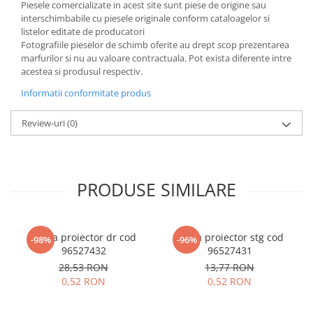
Piesele comercializate in acest site sunt piese de origine sau
interschimbabile cu piesele originale conform cataloagelor si
listelor editate de producatori
Fotografiile pieselor de schimb oferite au drept scop prezentarea
marfurilor si nu au valoare contractuala. Pot exista diferente intre
acestea si produsul respectiv.
Informatii conformitate produs
Review-uri
(0)
PRODUSE SIMILARE
Rama proiector dr cod
Rama proiector stg cod
-98%
-96%
96527432
96527431
28,53 RON
13,77 RON
0,52 RON
0,52 RON