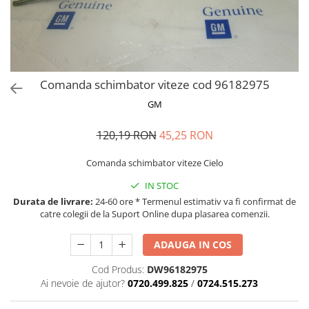
MOKKA / MOKKA X 2013-2019
SPARK M200 2005-2010
Mazda CX-80 KL
SX4 S-CROSS Hybrid 48V 2020-
MOVANO
SPARK M300 2010-2018
prezent
TIGRA-B 2004-2009
S-CROSS HYBRID 48V 2022-prezent
VECTRA-C 2002-2008
VITARA 2015-prezent
Comanda schimbator viteze cod 96182975
VIVARO
VITARA Hybrid 48V 2020-prezent
GM
ZAFIRA
VITARA Strong Hybrid 140V 2022-
prezent
120,19 RON
45,25 RON
eVitara 2025-prezent
Comanda schimbator viteze Cielo
IN STOC
Durata de livrare:
24-60 ore * Termenul estimativ va fi confirmat de
catre colegii de la Suport Online dupa plasarea comenzii.
ADAUGA IN COS
Cod Produs:
DW96182975
Ai nevoie de ajutor?
0720.499.825
/
0724.515.273