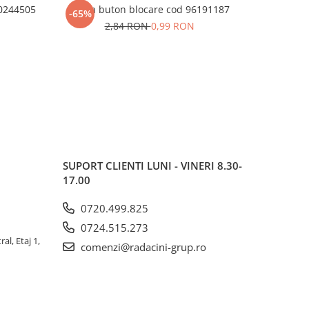
90244505
Rama buton blocare cod 96191187
Rotor de
-65%
-92%
c
2,84 RON
0,99 RON
SUPORT CLIENTI
LUNI - VINERI 8.30-
17.00
0720.499.825
0724.515.273
al, Etaj 1,
comenzi@radacini-grup.ro