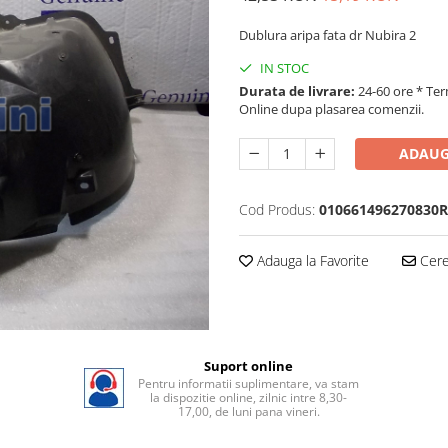
Dublura aripa fata dr Nubira 2
IN STOC
Durata de livrare:
24-60 ore * Ter
Online dupa plasarea comenzii.
ADAUG
Cod Produs:
010661496270830R
Adauga la Favorite
Cere 
Suport online
Pentru informatii suplimentare, va stam
la dispozitie online, zilnic intre 8,30-
17,00, de luni pana vineri.