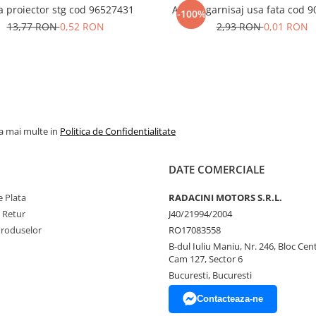
 proiector stg cod 96527431
Agrafa garnisaj usa fata cod 
-100%
13,77 RON
0,52 RON
2,93 RON
0,01 RON
la mai multe in
Politica de Confidentialitate
DATE COMERCIALE
 Plata
RADACINI MOTORS S.R.L.
e Retur
J40/21994/2004
Produselor
RO17083558
B-dul Iuliu Maniu, Nr. 246, Bloc Centr
Cam 127, Sector 6
Bucuresti, Bucuresti
Contacteaza-ne