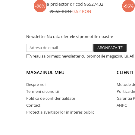
Rama proiector dr cod 96527432
Rama
-98%
-96%
28,53 RON
0,52 RON
Newsletter
Nu rata ofertele si promotiile noastre
Vreau sa primesc newsletter cu promotiile magazinului. Af
MAGAZINUL MEU
CLIENTI
Despre noi
Metode de
Termeni si conditii
Politica d
Politica de confidentialitate
Garantia 
Contact
ANPC
Protectia avertizorilor in interes public