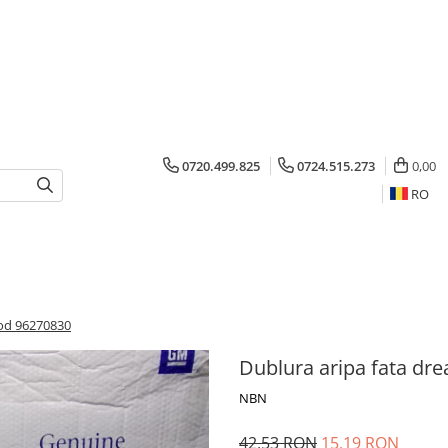
0720.499.825
0724.515.273
0,00
RO
cod 96270830
Dublura aripa fata dr
NBN
42,53 RON
15,19 RON