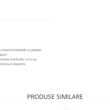
au interschimbabile cu piesele
atori
ntarea marfurilor si nu au
produsul respectiv.
PRODUSE SIMILARE