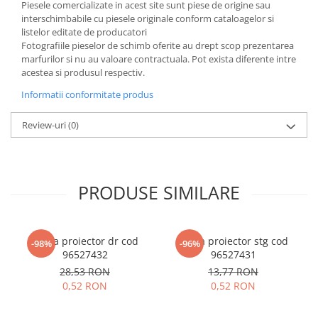
Piesele comercializate in acest site sunt piese de origine sau
interschimbabile cu piesele originale conform cataloagelor si
listelor editate de producatori
Fotografiile pieselor de schimb oferite au drept scop prezentarea
marfurilor si nu au valoare contractuala. Pot exista diferente intre
acestea si produsul respectiv.
Informatii conformitate produs
Review-uri
(0)
PRODUSE SIMILARE
Rama proiector dr cod
Rama proiector stg cod
-98%
-96%
96527432
96527431
28,53 RON
13,77 RON
0,52 RON
0,52 RON