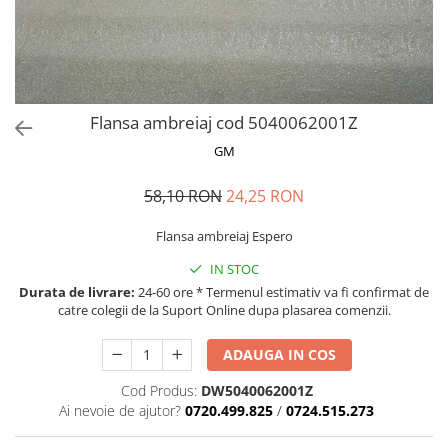
MOKKA / MOKKA X 2013-2019
SPARK M200 2005-2010
Mazda CX-80 KL
SX4 S-CROSS Hybrid 48V 2020-
MOVANO
SPARK M300 2010-2018
prezent
TIGRA-B 2004-2009
S-CROSS HYBRID 48V 2022-prezent
VECTRA-C 2002-2008
VITARA 2015-prezent
Flansa ambreiaj cod 5040062001Z
VIVARO
VITARA Hybrid 48V 2020-prezent
GM
ZAFIRA
VITARA Strong Hybrid 140V 2022-
prezent
58,10 RON
24,25 RON
eVitara 2025-prezent
Flansa ambreiaj Espero
IN STOC
Durata de livrare:
24-60 ore * Termenul estimativ va fi confirmat de
catre colegii de la Suport Online dupa plasarea comenzii.
ADAUGA IN COS
Cod Produs:
DW5040062001Z
Ai nevoie de ajutor?
0720.499.825
/
0724.515.273