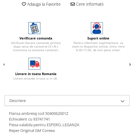
Adauga la Favorite
Cere informatii
Verificare comanda
Suport online
Verificam fiecare comanda primita
Pentru informatii suplimentare, va
dupa seria de caroserie (V.I.N.)
stam la dispozitie online, zilnic intre
transmisa la lansarea comenzii.
8,30-17,00, de luni pana vineri.
Livrare in toata Romania
Livram oriunde in tara si in UE.
Descriere
Flansa ambreiaj cod 5040062001Z
Echivalent cu 93741741
Piesa valabila pentru ESPERO, LEGANZA
Reper Original GM Coreea