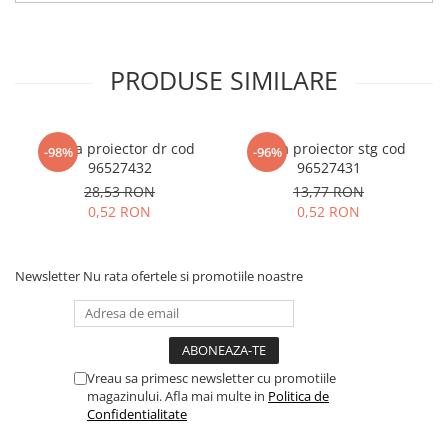
PRODUSE SIMILARE
Rama proiector dr cod
Rama proiector stg cod
-98%
-96%
96527432
96527431
28,53 RON
13,77 RON
0,52 RON
0,52 RON
Newsletter
Nu rata ofertele si promotiile noastre
Vreau sa primesc newsletter cu promotiile
magazinului. Afla mai multe in
Politica de
Confidentialitate