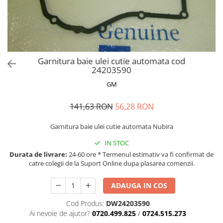
MOKKA / MOKKA X 2013-2019
SPARK M200 2005-2010
Mazda CX-80 KL
SX4 S-CROSS Hybrid 48V 2020-
MOVANO
SPARK M300 2010-2018
prezent
TIGRA-B 2004-2009
S-CROSS HYBRID 48V 2022-prezent
VECTRA-C 2002-2008
VITARA 2015-prezent
Garnitura baie ulei cutie automata cod
VIVARO
VITARA Hybrid 48V 2020-prezent
24203590
ZAFIRA
VITARA Strong Hybrid 140V 2022-
GM
prezent
141,63 RON
56,28 RON
eVitara 2025-prezent
Garnitura baie ulei cutie automata Nubira
IN STOC
Durata de livrare:
24-60 ore * Termenul estimativ va fi confirmat de
catre colegii de la Suport Online dupa plasarea comenzii.
ADAUGA IN COS
Cod Produs:
DW24203590
Ai nevoie de ajutor?
0720.499.825
/
0724.515.273