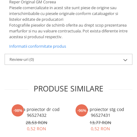
Reper Original GM Coreea
Piesele comercializate in acest site sunt piese de origine sau
interschimbabile cu piesele originale conform cataloagelor si
listelor editate de producatori
Fotografiile pieselor de schimb oferite au drept scop prezentarea
marfurilor si nu au valoare contractuala. Pot exista diferente intre
acestea si produsul respectiv.
Informatii conformitate produs
Review-uri
(0)
PRODUSE SIMILARE
Rama proiector dr cod
Rama proiector stg cod
-98%
-96%
96527432
96527431
28,53 RON
13,77 RON
0,52 RON
0,52 RON