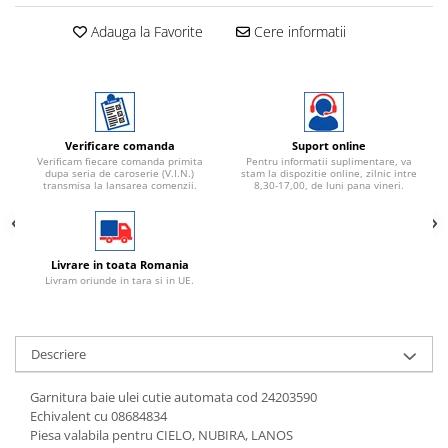
Adauga la Favorite
Cere informatii
Verificare comanda
Suport online
Verificam fiecare comanda primita
Pentru informatii suplimentare, va
dupa seria de caroserie (V.I.N.)
stam la dispozitie online, zilnic intre
transmisa la lansarea comenzii.
8,30-17,00, de luni pana vineri.
Livrare in toata Romania
Livram oriunde in tara si in UE.
Descriere
Garnitura baie ulei cutie automata cod 24203590
Echivalent cu 08684834
Piesa valabila pentru CIELO, NUBIRA, LANOS