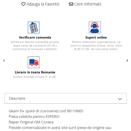
Adauga la Favorite
Cere informatii
Verificare comanda
Suport online
Verificam fiecare comanda primita
Pentru informatii suplimentare, va
dupa seria de caroserie (V.I.N.)
stam la dispozitie online, zilnic intre
transmisa la lansarea comenzii.
8,30-17,00, de luni pana vineri.
Livrare in toata Romania
Livram oriunde in tara si in UE.
Descriere
Geam fix spate dr (caroserie) cod 96119665
Piesa valabila pentru ESPERO
Reper Original GM Coreea
Piesele comercializate in acest site sunt piese de origine sau