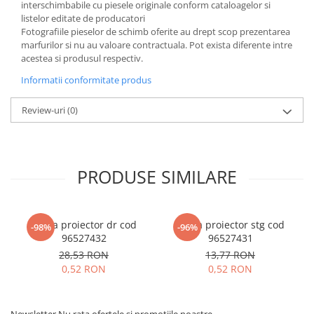
interschimbabile cu piesele originale conform cataloagelor si
listelor editate de producatori
Fotografiile pieselor de schimb oferite au drept scop prezentarea
marfurilor si nu au valoare contractuala. Pot exista diferente intre
acestea si produsul respectiv.
Informatii conformitate produs
Review-uri
(0)
PRODUSE SIMILARE
Rama proiector dr cod
Rama proiector stg cod
-98%
-96%
96527432
96527431
28,53 RON
13,77 RON
0,52 RON
0,52 RON
Newsletter
Nu rata ofertele si promotiile noastre