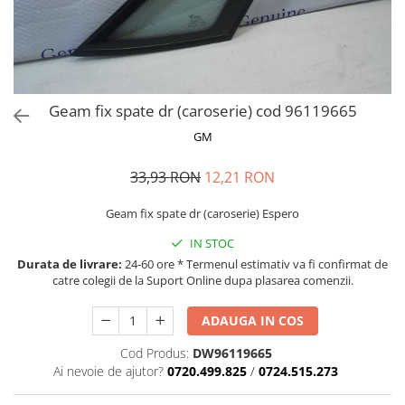
MOKKA / MOKKA X 2013-2019
SPARK M200 2005-2010
Mazda CX-80 KL
SX4 S-CROSS Hybrid 48V 2020-
MOVANO
SPARK M300 2010-2018
prezent
TIGRA-B 2004-2009
S-CROSS HYBRID 48V 2022-prezent
VECTRA-C 2002-2008
VITARA 2015-prezent
Geam fix spate dr (caroserie) cod 96119665
VIVARO
VITARA Hybrid 48V 2020-prezent
GM
ZAFIRA
VITARA Strong Hybrid 140V 2022-
prezent
33,93 RON
12,21 RON
eVitara 2025-prezent
Geam fix spate dr (caroserie) Espero
IN STOC
Durata de livrare:
24-60 ore * Termenul estimativ va fi confirmat de
catre colegii de la Suport Online dupa plasarea comenzii.
ADAUGA IN COS
Cod Produs:
DW96119665
Ai nevoie de ajutor?
0720.499.825
/
0724.515.273