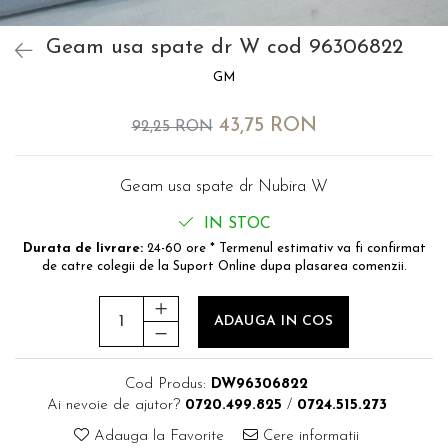
MOKKA / MOKKA X 2013-2019
SPARK M200 2005-2010
Mazda CX-80 KL
SX4 S-CROSS Hybrid 48V 2020-
MOVANO
SPARK M300 2010-2018
prezent
Geam usa spate dr W cod 96306822
TIGRA-B 2004-2009
S-CROSS HYBRID 48V 2022-
GM
prezent
VECTRA-C 2002-2008
VITARA 2015-prezent
43,75 RON
VIVARO
92,25 RON
VITARA Hybrid 48V 2020-prezent
ZAFIRA
VITARA Strong Hybrid 140V 2022-
Geam usa spate dr Nubira W
prezent
IN STOC
eVitara 2025-prezent
Durata de livrare:
24-60 ore * Termenul estimativ va fi confirmat
de catre colegii de la Suport Online dupa plasarea comenzii.
ADAUGA IN COS
Cod Produs:
DW96306822
Ai nevoie de ajutor?
0720.499.825
/
0724.515.273
Adauga la Favorite
Cere informatii