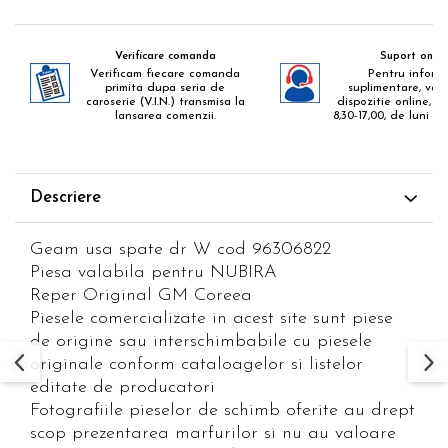
Verificare comanda
Suport onlin
Verificam fiecare comanda
Pentru informa
primita dupa seria de
suplimentare, va 
caroserie (V.I.N.) transmisa la
dispozitie online, zil
lansarea comenzii.
8,30-17,00, de luni pa
Descriere
Geam usa spate dr W cod 96306822
Piesa valabila pentru NUBIRA
Reper Original GM Coreea
Piesele comercializate in acest site sunt piese
de origine sau interschimbabile cu piesele
originale conform cataloagelor si listelor
editate de producatori
Fotografiile pieselor de schimb oferite au drept
scop prezentarea marfurilor si nu au valoare