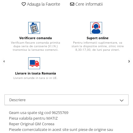
Adauga la Favorite
Cere informatii
Verificare comanda
Suport online
Verificam fiecare comanda primita
Pentru informatii suplimentare, va
dupa seria de caroserie (V.I.N.)
stam la dispozitie online, zilnic intre
transmisa la lansarea comenzii.
8,30-17,00, de luni pana vineri.
Livrare in toata Romania
Livram oriunde in tara si in UE.
Descriere
Geam usa spate stg cod 96255769
Piesa valabila pentru MATIZ
Reper Original GM Coreea
Piesele comercializate in acest site sunt piese de origine sau