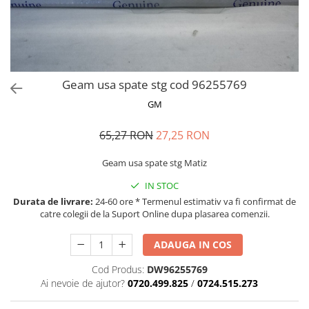
MOKKA / MOKKA X 2013-2019
SPARK M200 2005-2010
Mazda CX-80 KL
SX4 S-CROSS Hybrid 48V 2020-
MOVANO
SPARK M300 2010-2018
prezent
TIGRA-B 2004-2009
S-CROSS HYBRID 48V 2022-prezent
VECTRA-C 2002-2008
VITARA 2015-prezent
Geam usa spate stg cod 96255769
VIVARO
VITARA Hybrid 48V 2020-prezent
GM
ZAFIRA
VITARA Strong Hybrid 140V 2022-
prezent
65,27 RON
27,25 RON
eVitara 2025-prezent
Geam usa spate stg Matiz
IN STOC
Durata de livrare:
24-60 ore * Termenul estimativ va fi confirmat de
catre colegii de la Suport Online dupa plasarea comenzii.
ADAUGA IN COS
Cod Produs:
DW96255769
Ai nevoie de ajutor?
0720.499.825
/
0724.515.273