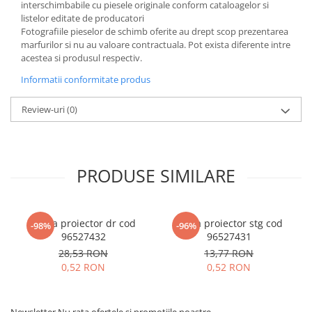
interschimbabile cu piesele originale conform cataloagelor si
listelor editate de producatori
Fotografiile pieselor de schimb oferite au drept scop prezentarea
marfurilor si nu au valoare contractuala. Pot exista diferente intre
acestea si produsul respectiv.
Informatii conformitate produs
Review-uri
(0)
PRODUSE SIMILARE
Rama proiector dr cod
Rama proiector stg cod
-98%
-96%
96527432
96527431
28,53 RON
13,77 RON
0,52 RON
0,52 RON
Newsletter
Nu rata ofertele si promotiile noastre