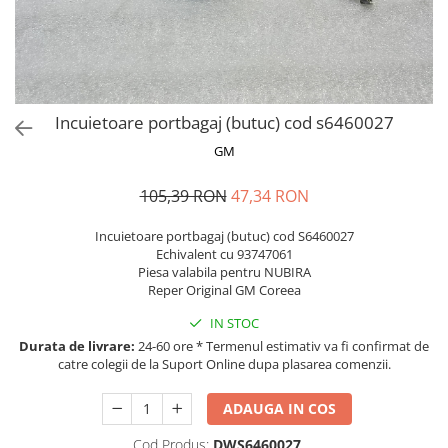
MOKKA / MOKKA X 2013-2019
SPARK M200 2005-2010
Mazda CX-80 KL
SX4 S-CROSS Hybrid 48V 2020-
MOVANO
SPARK M300 2010-2018
prezent
TIGRA-B 2004-2009
S-CROSS HYBRID 48V 2022-prezent
VECTRA-C 2002-2008
VITARA 2015-prezent
Incuietoare portbagaj (butuc) cod s6460027
VIVARO
VITARA Hybrid 48V 2020-prezent
GM
ZAFIRA
VITARA Strong Hybrid 140V 2022-
prezent
105,39 RON
47,34 RON
eVitara 2025-prezent
Incuietoare portbagaj (butuc) cod S6460027
Echivalent cu 93747061
Piesa valabila pentru NUBIRA
Reper Original GM Coreea
IN STOC
Durata de livrare:
24-60 ore * Termenul estimativ va fi confirmat de
catre colegii de la Suport Online dupa plasarea comenzii.
ADAUGA IN COS
Cod Produs:
DWS6460027