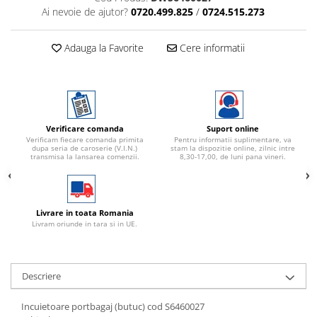
Ai nevoie de ajutor?
0720.499.825
/
0724.515.273
Adauga la Favorite
Cere informatii
Verificare comanda
Suport online
Verificam fiecare comanda primita
Pentru informatii suplimentare, va
dupa seria de caroserie (V.I.N.)
stam la dispozitie online, zilnic intre
transmisa la lansarea comenzii.
8,30-17,00, de luni pana vineri.
Livrare in toata Romania
Livram oriunde in tara si in UE.
Descriere
Incuietoare portbagaj (butuc) cod S6460027