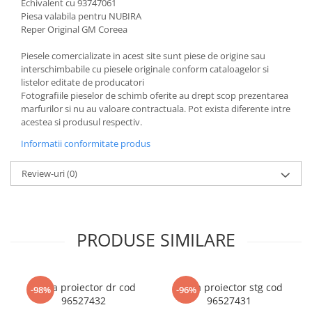
Echivalent cu 93747061
Piesa valabila pentru NUBIRA
Reper Original GM Coreea
Piesele comercializate in acest site sunt piese de origine sau
interschimbabile cu piesele originale conform cataloagelor si
listelor editate de producatori
Fotografiile pieselor de schimb oferite au drept scop prezentarea
marfurilor si nu au valoare contractuala. Pot exista diferente intre
acestea si produsul respectiv.
Informatii conformitate produs
Review-uri
(0)
PRODUSE SIMILARE
Rama proiector dr cod
Rama proiector stg cod
-98%
-96%
96527432
96527431