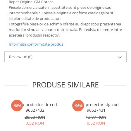
Reper Original GM Coreea
Piesele comercializate in acest site sunt piese de origine sau
interschimbabile cu piesele originale conform cataloagelor si
listelor editate de producatori
Fotografiile pieselor de schimb oferite au drept scop prezentarea
marfurilor si nu au valoare contractuala. Pot exista diferente intre
acestea si produsul respectiv.
Informatii conformitate produs
Review-uri
(0)
PRODUSE SIMILARE
Rama proiector dr cod
Rama proiector stg cod
-98%
-96%
96527432
96527431
28,53 RON
13,77 RON
0,52 RON
0,52 RON