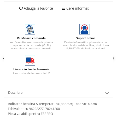
Adauga la Favorite
Cere informatii
Verificare comanda
Suport online
Verificam fiecare comanda primita
Pentru informatii suplimentare, va
dupa seria de caroserie (V.I.N.)
stam la dispozitie online, zilnic intre
transmisa la lansarea comenzii.
8,30-17,00, de luni pana vineri.
Livrare in toata Romania
Livram oriunde in tara si in UE.
Descriere
Indicator benzina & temperatura (pana95) - cod 96149050
Echivalent cu 96222277, 70241200
Piesa valabila pentru ESPERO