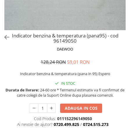
MOKKA / MOKKA X 2013-2019
SPARK M200 2005-2010
Mazda CX-80 KL
SX4 S-CROSS Hybrid 48V 2020-
MOVANO
SPARK M300 2010-2018
prezent
TIGRA-B 2004-2009
S-CROSS HYBRID 48V 2022-prezent
VECTRA-C 2002-2008
VITARA 2015-prezent
Indicator benzina & temperatura (pana95) - cod
VIVARO
VITARA Hybrid 48V 2020-prezent
96149050
ZAFIRA
VITARA Strong Hybrid 140V 2022-
DAEWOO
prezent
128,24 RON
59,01 RON
eVitara 2025-prezent
Indicator benzina & temperatura (pana in 95) Espero
IN STOC
Durata de livrare:
24-60 ore * Termenul estimativ va fi confirmat de
catre colegii de la Suport Online dupa plasarea comenzii.
ADAUGA IN COS
Cod Produs:
011152296149050
Ai nevoie de ajutor?
0720.499.825
/
0724.515.273