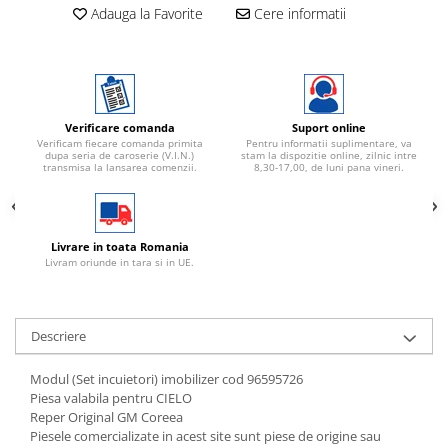
Adauga la Favorite
Cere informatii
Verificare comanda
Suport online
Verificam fiecare comanda primita
Pentru informatii suplimentare, va
dupa seria de caroserie (V.I.N.)
stam la dispozitie online, zilnic intre
transmisa la lansarea comenzii.
8,30-17,00, de luni pana vineri.
Livrare in toata Romania
Livram oriunde in tara si in UE.
Descriere
Modul (Set incuietori) imobilizer cod 96595726
Piesa valabila pentru CIELO
Reper Original GM Coreea
Piesele comercializate in acest site sunt piese de origine sau