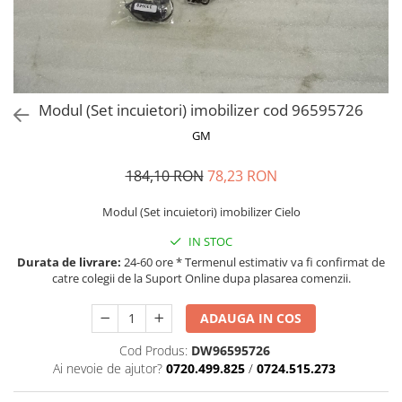
MOKKA / MOKKA X 2013-2019
SPARK M200 2005-2010
Mazda CX-80 KL
SX4 S-CROSS Hybrid 48V 2020-
MOVANO
SPARK M300 2010-2018
prezent
TIGRA-B 2004-2009
S-CROSS HYBRID 48V 2022-prezent
VECTRA-C 2002-2008
VITARA 2015-prezent
Modul (Set incuietori) imobilizer cod 96595726
VIVARO
VITARA Hybrid 48V 2020-prezent
GM
ZAFIRA
VITARA Strong Hybrid 140V 2022-
prezent
184,10 RON
78,23 RON
eVitara 2025-prezent
Modul (Set incuietori) imobilizer Cielo
IN STOC
Durata de livrare:
24-60 ore * Termenul estimativ va fi confirmat de
catre colegii de la Suport Online dupa plasarea comenzii.
ADAUGA IN COS
Cod Produs:
DW96595726
Ai nevoie de ajutor?
0720.499.825
/
0724.515.273