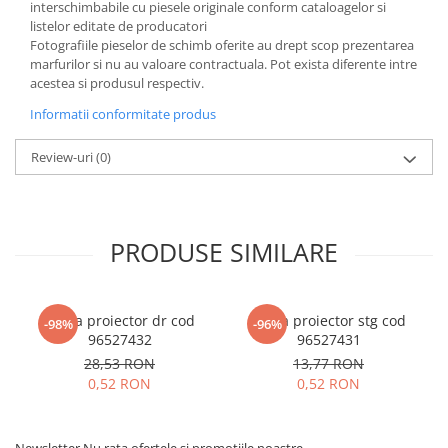
interschimbabile cu piesele originale conform cataloagelor si
listelor editate de producatori
Fotografiile pieselor de schimb oferite au drept scop prezentarea
marfurilor si nu au valoare contractuala. Pot exista diferente intre
acestea si produsul respectiv.
Informatii conformitate produs
Review-uri
(0)
PRODUSE SIMILARE
Rama proiector dr cod
Rama proiector stg cod
-98%
-96%
96527432
96527431
28,53 RON
13,77 RON
0,52 RON
0,52 RON
Newsletter
Nu rata ofertele si promotiile noastre