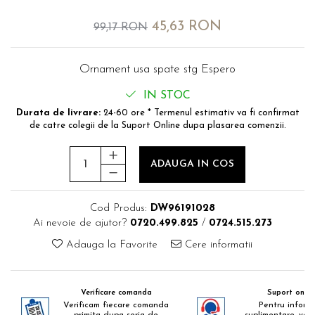
MOKKA / MOKKA X 2013-2019
SPARK M200 2005-2010
Mazda CX-80 KL
SX4 S-CROSS Hybrid 48V 2020-
MOVANO
SPARK M300 2010-2018
45,63 RON
99,17 RON
prezent
TIGRA-B 2004-2009
S-CROSS HYBRID 48V 2022-
prezent
VECTRA-C 2002-2008
Ornament usa spate stg Espero
VITARA 2015-prezent
VIVARO
IN STOC
VITARA Hybrid 48V 2020-prezent
ZAFIRA
Durata de livrare:
24-60 ore * Termenul estimativ va fi confirmat
de catre colegii de la Suport Online dupa plasarea comenzii.
VITARA Strong Hybrid 140V 2022-
prezent
ADAUGA IN COS
eVitara 2025-prezent
Cod Produs:
DW96191028
Ai nevoie de ajutor?
0720.499.825
/
0724.515.273
Adauga la Favorite
Cere informatii
Verificare comanda
Suport onlin
Verificam fiecare comanda
Pentru informa
primita dupa seria de
suplimentare, va 