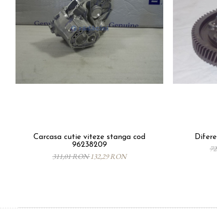
Carcasa cutie viteze stanga cod
Difere
96238209
7
311,01 RON
132,29 RON