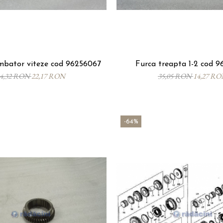
mbator viteze cod 96256067
Furca treapta 1-2 cod 9
4,32 RON
22,17 RON
35,05 RON
14,27 R
-64%