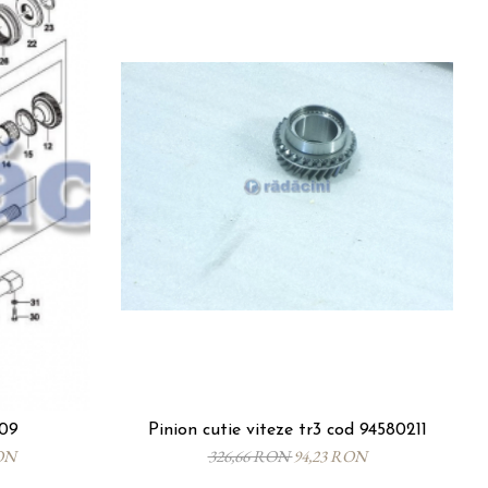
709
Pinion cutie viteze tr3 cod 94580211
ON
326,66 RON
94,23 RON