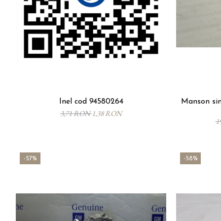
Inel cod 94580264
Manson sinc
3,71 RON
1,38 RON
1
-57%
-58%