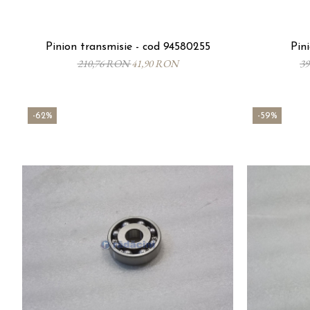
Pinion transmisie - cod 94580255
Pini
210,76 RON
41,90 RON
3
-62%
-59%