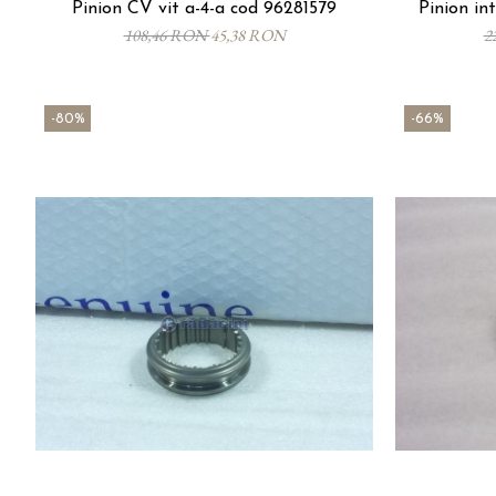
Pinion CV vit a-4-a cod 96281579
Pinion in
108,46 RON
45,38 RON
2
-80%
-66%