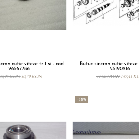
ron cutie viteze tr 1 si - cod
Butuc sincron cutie viteze 
96567786
25190216
93,95 RON
30,79 RON
414,09 RON
147,41 R
-58%