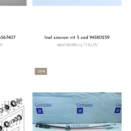
6567407
Inel sincron vit 5 cod 94580259
ON
48,47 RON
14,73 RON
-56%