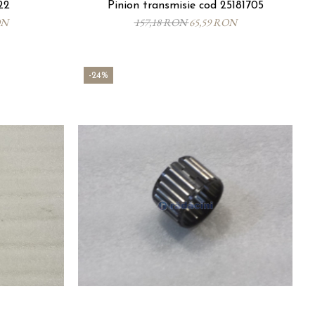
22
Pinion transmisie cod 25181705
ON
157,18 RON
65,59 RON
-24%