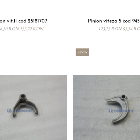
on vit.II cod 25181707
Pinion viteza 5 cod 94
98,30 RON
133,72 RON
123,23 RON
53,54 R
-59%