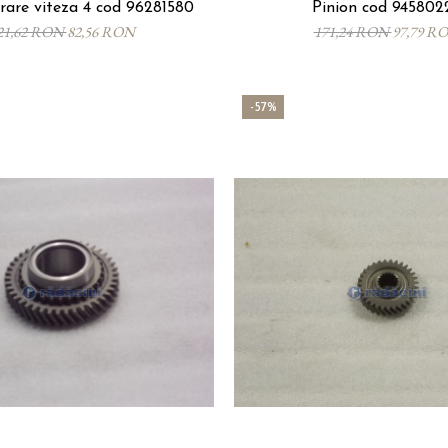
trare viteza 4 cod 96281580
Pinion cod 945802
21,62 RON
82,56 RON
171,24 RON
97,79 R
-57%