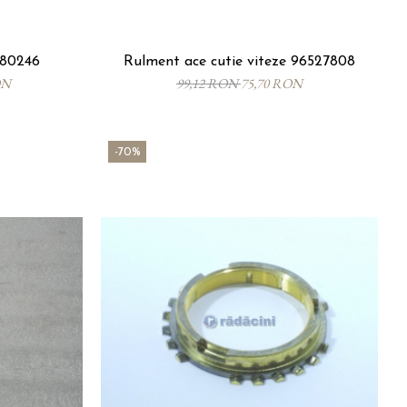
580246
Rulment ace cutie viteze 96527808
ON
99,12 RON
75,70 RON
-70%