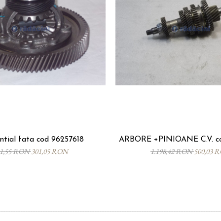
ntial fata cod 96257618
ARBORE +PINIOANE C.V. co
21,55 RON
301,05 RON
1.198,42 RON
500,03 