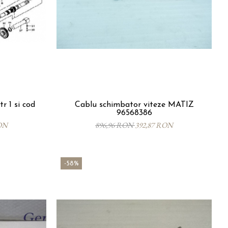
tr 1 si cod
Cablu schimbator viteze MATIZ
96568386
ON
896,96 RON
392,87 RON
-58%