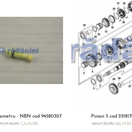
ezometru - NBN cod 94580307
Pinion 5 cod 25181
19,35 RON
7,24 RON
285,67 RON
106,19 R