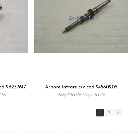
d 96257617
Arbore intrare c/v cod 94580205
RON
288,63 RON
120,44 RON
1
2