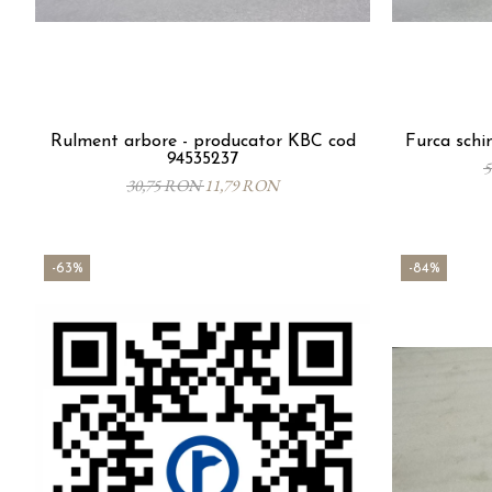
Rulment arbore - producator KBC cod
Furca schi
94535237
5
30,75 RON
11,79 RON
-63%
-84%