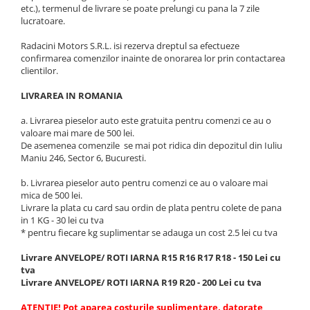
MOKKA / MOKKA X 2013-2019
SPARK M200 2005-2010
etc.), termenul de livrare se poate prelungi cu pana la 7 zile
Mazda CX-80 KL
SX4 S-CROSS Hybrid 48V 2020-
lucratoare.
MOVANO
SPARK M300 2010-2018
prezent
TIGRA-B 2004-2009
Radacini Motors S.R.L. isi rezerva dreptul sa efectueze
S-CROSS HYBRID 48V 2022-prezent
confirmarea comenzilor inainte de onorarea lor prin contactarea
VECTRA-C 2002-2008
VITARA 2015-prezent
clientilor.
VIVARO
VITARA Hybrid 48V 2020-prezent
LIVRAREA IN ROMANIA
ZAFIRA
VITARA Strong Hybrid 140V 2022-
a. Livrarea pieselor auto este gratuita pentru comenzi ce au o
prezent
valoare mai mare de 500 lei.
De asemenea comenzile se mai pot ridica din depozitul din Iuliu
eVitara 2025-prezent
Maniu 246, Sector 6, Bucuresti.
b. Livrarea pieselor auto pentru comenzi ce au o valoare mai
mica de 500 lei.
Livrare la plata cu card sau ordin de plata pentru colete de pana
in 1 KG - 30 lei cu tva
* pentru fiecare kg suplimentar se adauga un cost 2.5 lei cu tva
Livrare ANVELOPE/ ROTI IARNA R15 R16 R17 R18 - 150 Lei cu
tva
Livrare ANVELOPE/ ROTI IARNA R19 R20 - 200 Lei cu tva
ATENTIE! Pot aparea costurile suplimentare, datorate