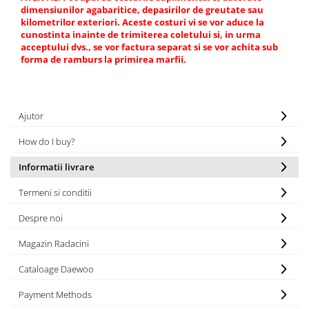
dimensiunilor agabaritice, depasirilor de greutate sau
kilometrilor exteriori. Aceste costuri vi se vor aduce la
cunostinta inainte de trimiterea coletului si, in urma
acceptului dvs., se vor factura separat si se vor achita sub
forma de ramburs la primirea marfii.
Ajutor
How do I buy?
Informatii livrare
Termeni si conditii
Despre noi
Magazin Radacini
Cataloage Daewoo
Payment Methods